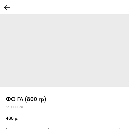
ФО ГА (800 гр)
SKU:
00028
480
р.