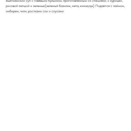
Вьетнамский суп с говяжьим бульоном, приготовленным со специями, с курицей,
рисовой лапшой и зеленью(зеленый базилик, мята, кинза,лук) Подаётся с лаймом,
имбирем, чили, ростками сои и соусами