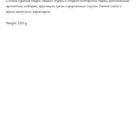
Сочное куриное бедро, свежий огурец и сладкий болгарский перец, дополненные
ароматным имбирем, хрустящим луком и фирменным соусом. Легкий салат с
ярким азиатским характером.
Weight: 200 g