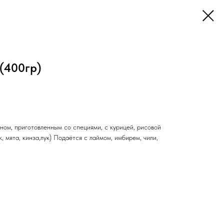
(400гр)
ном, приготовленным со специями, с курицей, рисовой
, мята, кинза,лук) Подаётся с лаймом, имбирем, чили,