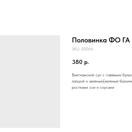
Половинка ФО ГА 
SKU:
00066
380
р.
Вьетнамский суп с говяжьим бульо
лапшой и зеленью(зеленый базилик
ростками сои и соусами