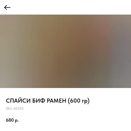
СПАЙСИ БИФ РАМЕН (600 гр)
SKU:
00592
680
р.