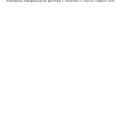
Баклажаны обжаренные во фритюре с томатами и соусом сладкий чили